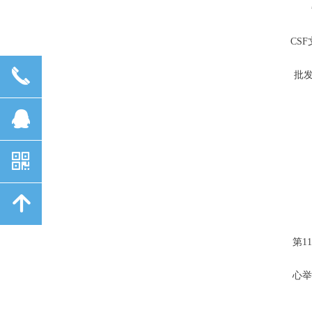
CS
끅
批
뀩
낃
녕
第1
心