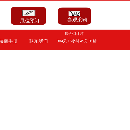
我是段落。点击这儿添加你的文字并编辑它，非常
容易。-双击进行编辑
参观采购
展位预订
展会倒计时
304
天
15
小时
45
分
30
秒
展商手册
联系我们