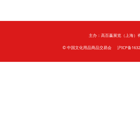
主办：高百赢展览（上海）有限公
© 中国文化用品商品交易会 沪ICP备1632696