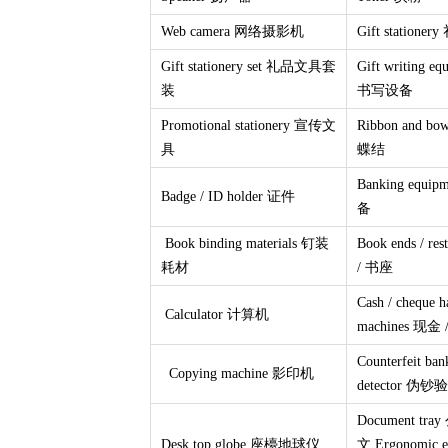
Web camera 网络摄影机
Gift station
Gift stationery set 礼品文具套
Gift writing 
装
书写设备
Promotional stationery 宣传文
Ribbon and 
具
蝶结
Banking equi
Badge / ID holder 证件
备
Book binding materials 钉装
Book ends / re
耗材
/ 书座
Cash / cheque h
Calculator 计算机
machines 现
Counterfeit ban
Copying machine 影印机
detector 伪
Document tray
Desk top globe 座檯地球仪
文 Ergonomic 