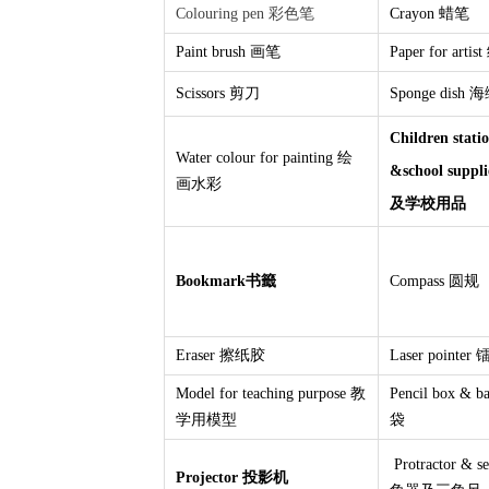
Colouring pen 彩色笔
Crayon 蜡笔
Paint brush 画笔
Paper for art
Scissors 剪刀
Sponge dish
Children stati
Water colour for painting 绘
&school sup
画水彩
及学校用品
Bookmark书籤
Compass 圆规
Eraser 擦纸胶
Laser point
Model for teaching purpose 教
Pencil box &
学用模型
袋
Protractor & s
Projector 投影机