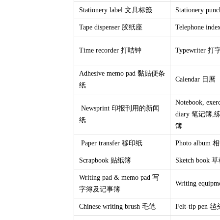
Stationery label 文具标籤
Stationery p
Tape dispenser 胶纸座
Telephone i
Time recorder 打咭钟
Typewriter 
Adhesive memo pad 黏贴便条
Calendar 日曆
纸
Notebook, exer
Newsprint 印报刊用的新闻
diary 笔记
纸
簿
Paper transfer 移印纸
Photo album 
Scrapbook 贴纸簿
Sketch book
Writing pad & memo pad 写
Writing equi
字簿及记事簿
Chinese writing brush 毛笔
Felt-tip pen 